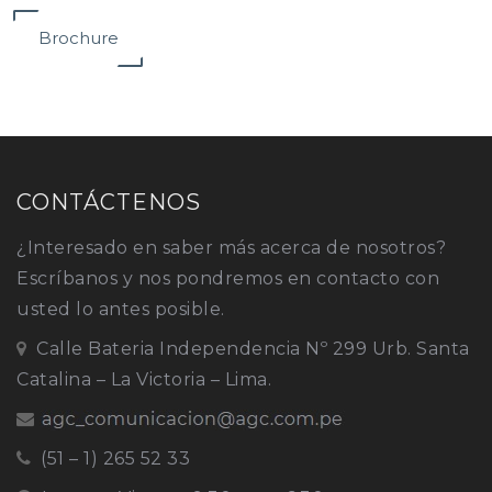
Brochure
CONTÁCTENOS
¿Interesado en saber más acerca de nosotros?
Escríbanos y nos pondremos en contacto con
usted lo antes posible.
Calle Bateria Independencia Nº 299 Urb. Santa
Catalina – La Victoria – Lima.
(51 – 1) 265 52 33