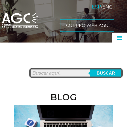
ESP
/
ENG
CORREO WEB AGC
BUSCAR
BLOG